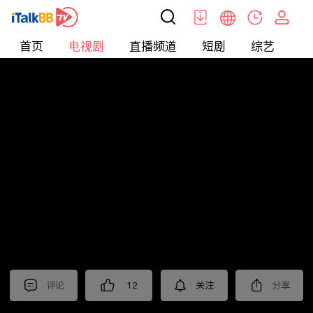
首页
电视剧
直播频道
短剧
综艺
电
电视剧
>
悬疑
>
卧底归来
评论
12
关注
分享