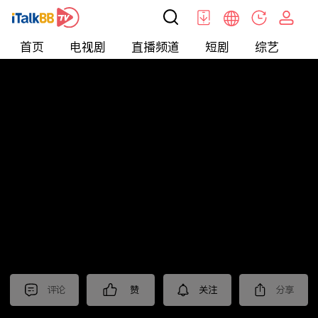
首页
电视剧
直播频道
短剧
综艺
电
短剧
>
逆袭
>
超能飞婿
评论
赞
关注
分享