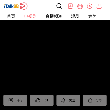
首页
电视剧
直播频道
短剧
综艺
电
电视剧
>
都市
>
小欢喜
评论
81
关注
分享