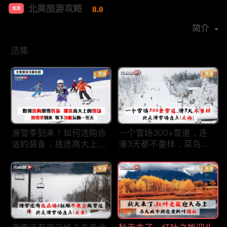
北美旅游攻略
8.0
生活
首播时间：
2021-10
简介
选集
滑雪季到来！如何选购合
一个雪场300+雪道，连
适的装备，挑选高大上的
滑3天都不重样，菜鸟大
雪场？收下这份攻略玩嗨
师皆可滑！北美必去雪场
一冬天！
大盘点（美西篇）