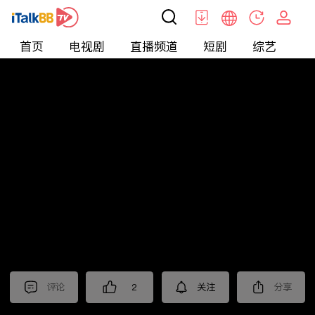
首页
电视剧
直播频道
短剧
综艺
电
北美
>
生活
>
北美旅游攻略
评论
2
关注
分享