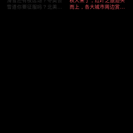
滑雪还有夜店场？冬奥会
秋天来了，红叶之旅迎头
雪道你要征服吗？北美必
而上，各大城市周边赏枫
去雪场大盘点（美东篇）
叶指南
评论
您还没有登录，请先登录
登录
最新评论
最热
/
最新
快来抢沙发～