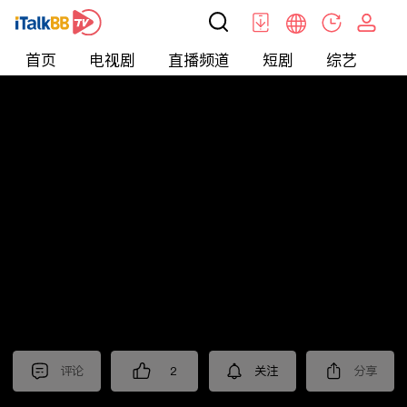
首页
电视剧
直播频道
短剧
综艺
电
北美
>
娱乐
>
情感剧场 高能片花
评论
2
关注
分享