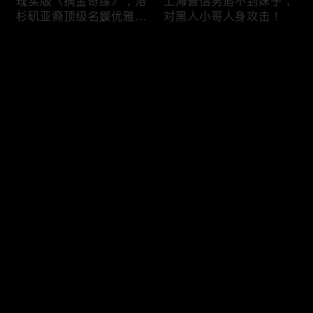
现实版《摘金奇缘》，洛
上海普信男追不到妹子，
杉矶亚裔顶级名媛优雅的
对黑人小哥人身攻击！
互撕！
评论
您还没有登录，请先登录
这是一个悲伤的爱情故
国产真人秀花式搞事情？
登录
事！小公主痴女爱上男嘉
《美女与极品》第一期的
宾，半夜上演摸脸杀，吓
“极品之王”迷惑发言！
惨对方！
最新评论
最热
/
最新
快来抢沙发～
被怀疑装富？满口谎话连
《公主我最大》这是一档
篇？Coco被其他女生排
除了炫富还有撕逼的华人
挤
真人秀！原来北美富豪都
是这样的！