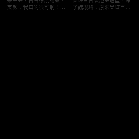
来来来！看看徐凯的盛世
吴谨言古装绝美造型！除
美颜，我真的很可啊！爱
了魏璎珞，原来吴谨言还
了！
有这么多出色角色！
评论
您还没有登录，请先登录
明星都是怎么减肥的？跟
“怂拽怂拽”的娱乐圈巨头
登录
着明星正确减肥！明星食
到底是个啥人设
谱大公开！健康又简单！
最新评论
最热
/
最新
快来抢沙发～
快来看看那些发福之后的
刘涛演一个像一个！不同
明星！说不定以后都看不
造型塑造了不同角色，非
到了，毕竟明星都是胖着
常贴切！这年头太卷了，
玩的！
明明可以靠颜值，非得拼