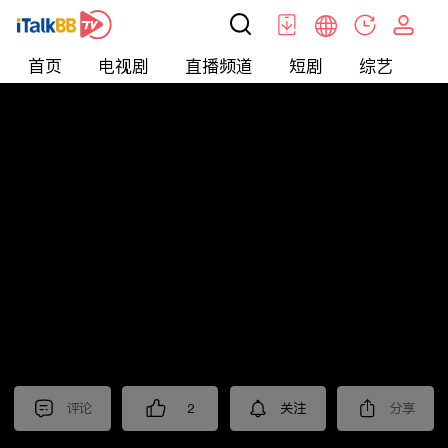
首页
电视剧
直播频道
短剧
综艺
电
北美
>
娱乐
>
影星高光时刻·集锦
评论
2
关注
分享