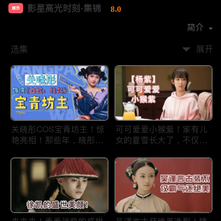
影星高光时刻·集锦
8.0
娱乐
首播时间：
2021-09
简介
选集
展开
关晓彤COS宝青坊主！惊
可可爱爱小猴紫！家有儿
艳亮相！那些年，晓彤扮
女的夏雪长大了，不仅长
演的角色，你觉得如何？
得美，性格还贼招人喜
爱！