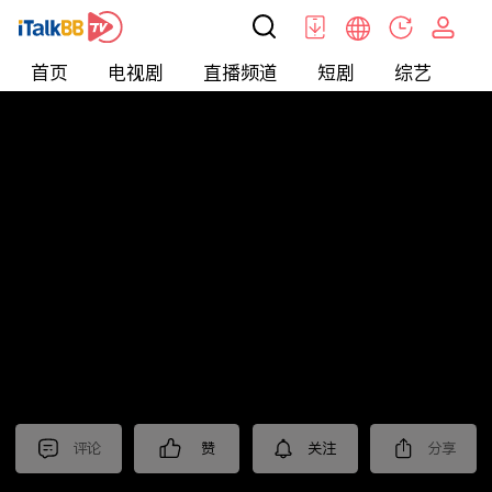
首页
电视剧
直播频道
短剧
综艺
电
北美
>
娱乐
>
小星说电影
评论
赞
关注
分享