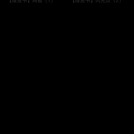
【绿皮书】两极（1）
【绿皮书】闪光点（2）
评论
您还没有登录，请先登录
【Mr. Ove】全世界都在
【Mr. Ove】全世界都在
登录
阻止他自杀（4）
阻止他自杀（3）
最新评论
最热
/
最新
快来抢沙发～
【Mr. Ove】全世界都在
【Mr. Ove】全世界都在
阻止他自杀（2）
阻止他自杀（1）