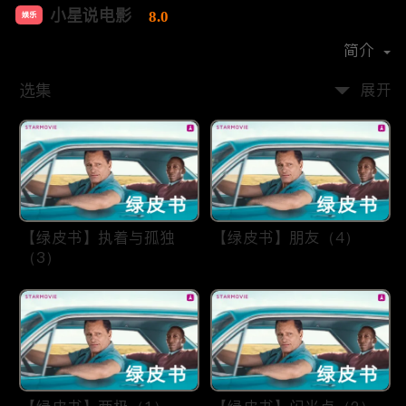
小星说电影
8.0
娱乐
首播时间：
2021-04
简介
选集
展开
【绿皮书】执着与孤独
【绿皮书】朋友（4）
（3）