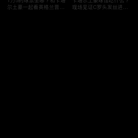
1万5的球票坐哪？和卡塔
卡塔尔土豪球馆吃什么？
尔土豪一起看英格兰晋
现场见证C罗头发丝进
级！什么体验？
球，什么体验？
评论
您还没有登录，请先登录
纽约101层，美国最高餐
纽约深夜便利店干饭！！
登录
厅！！吃个饭竟然要层层
美国豪华便利店，都吃些
安保？
什么？
最新评论
最热
/
最新
快来抢沙发～
美国加州最贵烤肉自助，
两帅小伙探访，洛杉矶排
帅小伙又飞了4456公
名第一，阿根廷烤肉
里！！！
店！！