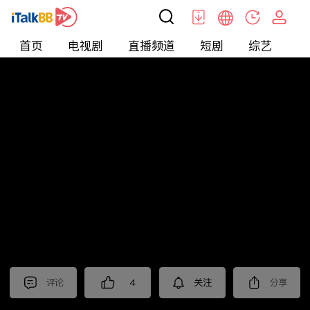
首页
电视剧
直播频道
短剧
综艺
电
北美
>
美食
>
觅食meetfood
评论
4
关注
分享