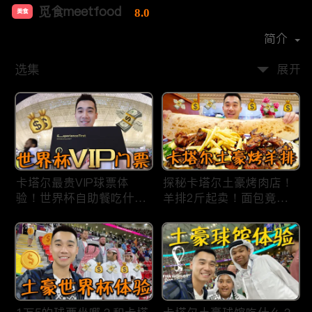
觅食meetfood
8.0
美食
首播时间：
2020-11
简介
选集
展开
卡塔尔最贵VIP球票体
探秘卡塔尔土豪烤肉店！
验！世界杯自助餐吃什
羊排2斤起卖！面包竟然1
么？现场看梅西进4强！
米长？