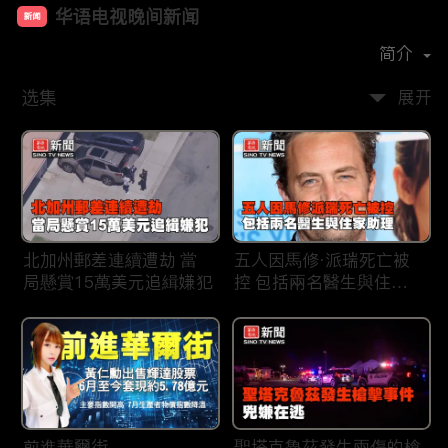
华语电视晚间新闻
新闻
首播时间：
2020-03
简介
选集
展开
北加州郵差連續遭劫 當
五人因馬修·派瑞死亡被
局懸賞15萬美元追緝嫌犯
控 包括兩名醫生與住家
助理
前進華爾街
聖塔克魯茲發生兩傷的槍