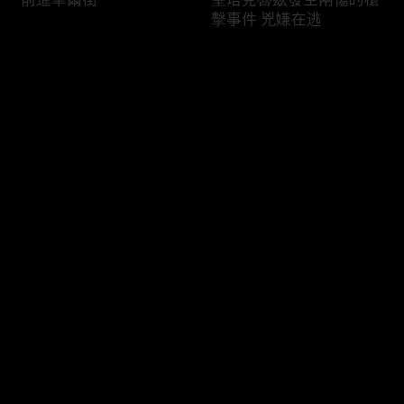
擊事件 兇嫌在逃
评论
您还没有登录，请先登录
加州下達拆帳篷命令後
美國因以哈戰爭仇恨事件
登录
聖地亞哥公園依然收留無
激增
家可歸者
最新评论
最热
/
最新
快来抢沙发～
川普「叛亂」審判正式開
緬因州嫌犯仍然在逃
始