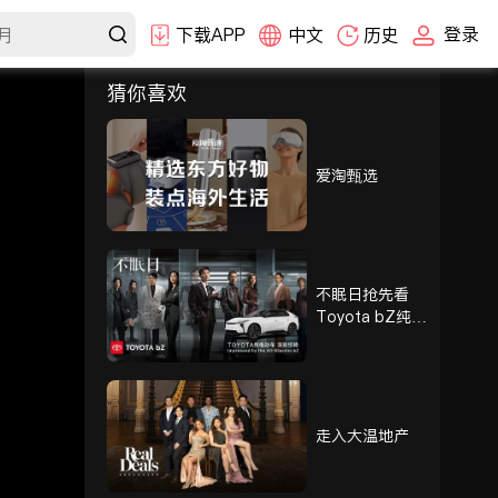
登录
下载APP
中文
历史
猜你喜欢
选集
I spent a month
making a bowl
爱淘甄选
of nothing
我可能是三百年
來，第一個在台
灣媽祖廟舞醒獅
的大陸女孩
不眠日抢先看
?我帶了百人為
Toyota bZ纯电
中國技藝正名
动车惊艳登场
非遗漂漆，绽放
一只蝴蝶兰
走入大温地产
用两千年前的中
国工艺，为这朵
花换上专属外衣