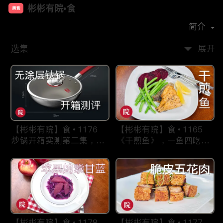
彬彬有院•食
美食
首播时间：
2019-08
简介
选集
展开
【彬彬有院】食 • 1176
【彬彬有院】食 • 1165
炒锅开箱实测第二集，超
《干煎鱼》，一鱼四吃之
级好用的康巴赫三层设计
二，Costco买的特大个
《全钛炒锅》，无涂层不
《鰤魚》怎么做，简单好
粘
吃的西式做法
【彬彬有院】食 • 1178
【彬彬有院】食 • 1177