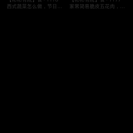
西式蔬菜怎么做，节日好
家常简易脆皮五花肉，简
选择；德式家常菜，酸甜
单易做，非常入味，表皮
可口营养丰富的苹果炖紫
酥脆，吃了还想吃
评论
甘蓝
您还没有登录，请先登录
【彬彬有院】食 • 1152
【彬彬有院】食 • 1175节
登录
快手早餐，不用和面不用
日好食谱， 吃到停不下
揉面，用买来的小饼和手
筷子的《照烧鱼》，一鱼
抓饼，不到3分钟，做出
四吃之三，Costco买的
香喷喷的早餐鸡蛋饼
特大个《鰤魚》怎么做
最新评论
最热
/
最新
快来抢沙发～
【彬彬有院】食 • 1164
彬彬有院】我爱我家 •
炒锅开箱，实测到底粘不
1166 深藏不露的宝藏小
粘？炒锅如何开锅？
餐馆，潮式怀旧私房菜，
葡萄园会所的《潮阳食