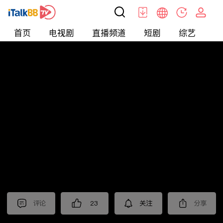
首页
电视剧
直播频道
短剧
综艺
电
北美
>
美食
>
彬彬有院•食
评论
23
关注
分享