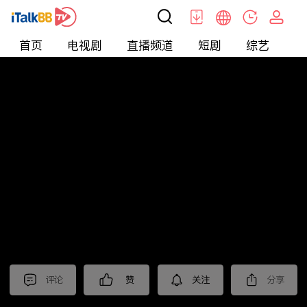
首页
电视剧
直播频道
短剧
综艺
电
北美
>
生活
>
Maaaxter English
评论
赞
关注
分享