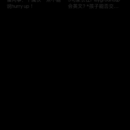
说hurry up！
会英文? *孩子能否交到
朋友、和平共处全靠这几
句*
评论
您还没有登录，请先登录
“可以加好友吗？”不能
【vlog学英文】我自己剪
登录
说"Can I add you as a
头发啦！+ TEMU好物分
friend?"
享
最新评论
最热
/
最新
快来抢沙发～
厨房英文大全
不要再用"baby in car"贴
纸！