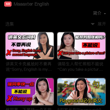
Maaaxter English
生活
首播时间：
2019-09
简介
选集
展开
讲英文卡壳尴尬时不要再
请陌生人帮忙照相不能说
说“Sorry, English is my
“Can you take a picture
second language"
of me?"
催同事、下属快一点不能
5句家长在Playground必