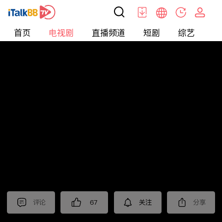
首页
电视剧
直播频道
短剧
综艺
电
电视剧
>
都市
>
你是我的城池营垒
评论
67
关注
分享