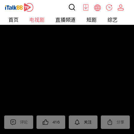
首页
电视剧
直播频道
短剧
综艺
电
电视剧
>
悬疑
>
无间
评论
416
关注
分享