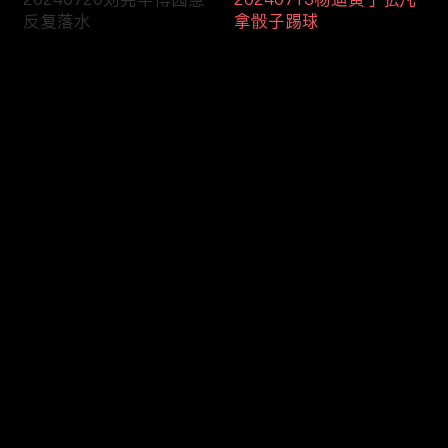
反复落水
拿骰子踢球
评论
您还没有登录，请先登录
20240706徐明浩27秒独
20240629杨迪人脸雕塑
登录
舞帅炸
看懵苏醒
最新评论
最热
/
最新
快来抢沙发～
20240622刘宪华刨沙被
20240615徐明浩黄子弘
徐明浩忽悠
凡扭脖学马叫