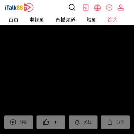
首页
电视剧
直播频道
短剧
综艺
电
综艺
>
真人秀
>
青春环游记第五季
评论
11
关注
分享