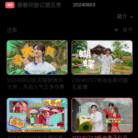
青春环游记第五季
20240803
综艺
主演：
蔡卓妍
杨迪
刘宪华
简介
选集
展开
20240803全员报到青环
20240727杨迪金晨对跳
大学，开启人气王争夺赛
孔雀舞
20240720刘宪华傅园慧
20240713杨迪黄子弘凡