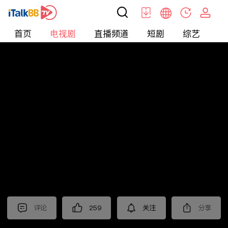
首页
电视剧
直播频道
短剧
综艺
电
电视剧
>
都市
>
玫瑰的故事
评论
259
关注
分享