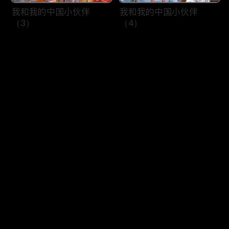
我和我的中国小伙伴
我和我的中国小伙伴
（3）
（4）
评论
您还没有登录，请先登录
长城内外
一带一路：十年共建共享
登录
共赢
最新评论
最热
/
最新
快来抢沙发～
“一带一路”上的山东年
“一带一路”上的山东年
（1）
（2）