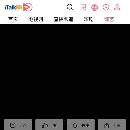
首页
电视剧
直播频道
短剧
综艺
电
综艺
>
纪录片
>
2023国际短视频大赛 入围作品展播
（一）
评论
赞
关注
分享