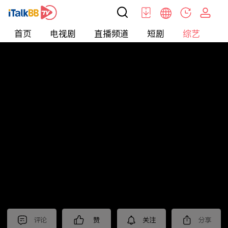
首页
电视剧
直播频道
短剧
综艺
电
综艺
>
纪录片
>
2023国际短视频大赛 入围作品展播
（二）
评论
赞
关注
分享