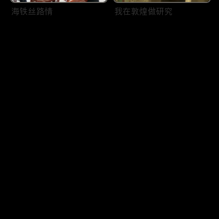
海铁丝路情
我在敦煌做研究
评论
您还没有登录，请先登录
风筝之间架起友谊桥梁
“河南好人”的俄罗斯媳妇
登录
最新评论
最热
/
最新
快来抢沙发～
夏侬的日记
循一带一路·探儒学初源