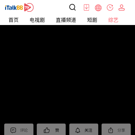
首页
电视剧
直播频道
短剧
综艺
电
综艺
>
纪录片
>
2023国际短视频大赛 入围作品展播
（四）
评论
赞
关注
分享