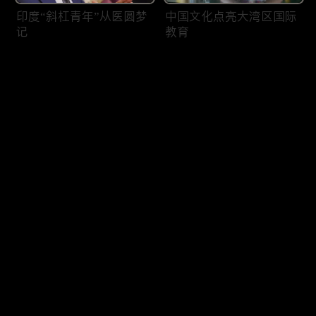
印度“斜杠青年”从医圆梦
中国文化点亮大湾区国际
记
教育
评论
您还没有登录，请先登录
骑迹母亲河
与君共饮
登录
最新评论
最热
/
最新
快来抢沙发～
蛙声十里出山泉
大小约旦（1）