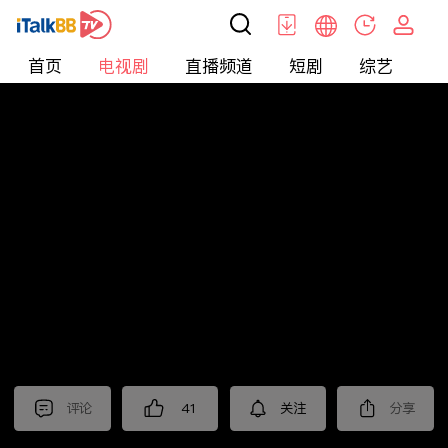
首页
电视剧
直播频道
短剧
综艺
电
电视剧
>
古装
>
琅琊榜
评论
41
关注
分享