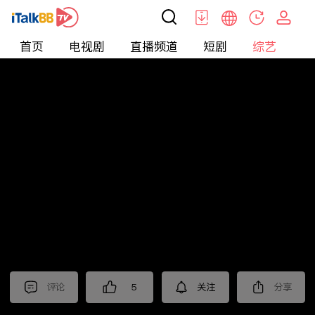
首页
电视剧
直播频道
短剧
综艺
电
综艺
>
晚会
>
2025年江苏卫视元宵晚会
评论
5
关注
分享