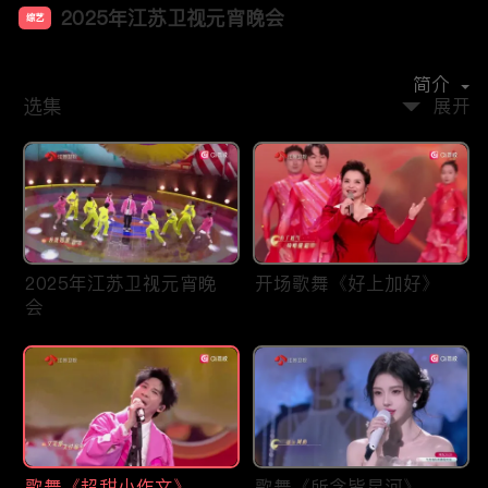
2025年江苏卫视元宵晚会
综艺
主演：
孙楠
大张伟
汤非
鞠婧祎
刘端端
简介
选集
展开
2025年江苏卫视元宵晚
开场歌舞《好上加好》
会
歌舞《超甜小作文》
歌舞《所念皆星河》