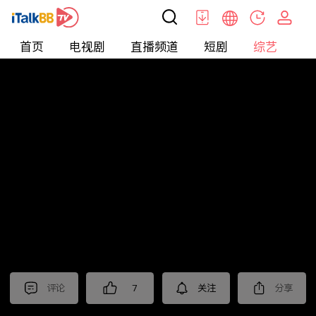
首页
电视剧
直播频道
短剧
综艺
电
综艺
>
恋爱
>
再见爱人第一季
评论
7
关注
分享