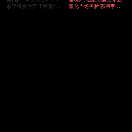
惹李维嘉泪奔 王秋雨“铁
激化当场黑脸 郭柯宇约
树开花”获胡彦斌点赞
会“新男友”章贺狂吃醋
评论
您还没有登录，请先登录
第4期：魏巍失控暴走吓
第5期：章贺郭柯宇重启
登录
傻杨迪 郭柯宇再婚标准
恋爱模式 朱雅琼崩溃怒
爆笑全场
吼王秋雨
最新评论
最热
/
最新
快来抢沙发～
第6期：章贺十年心结质
第7期：妈妈组团催生魏
问郭柯宇 老王遭指责愤
巍佟晨洁 三姨花式撮合
然离席
章贺郭柯宇