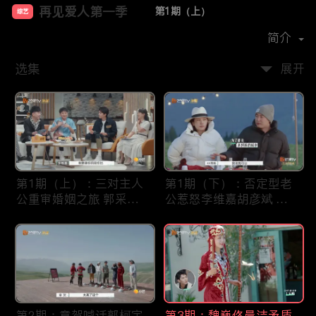
再见爱人第一季
第1期（上）
综艺
主演：
李维嘉
胡彦斌
郭采洁
孙怡
简介
选集
展开
第1期（上）：三对主人
第1期（下）：否定型老
公重审婚姻之旅 郭采洁
公惹怒李维嘉胡彦斌 黄
孙怡沉浸式围观几度泪奔
执中沈奕斐解读婚姻危机
第2期：章贺喊话郭柯宇
第3期：魏巍佟晨洁矛盾