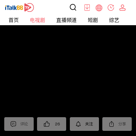
首页
电视剧
直播频道
短剧
综艺
电
电视剧
>
悬疑
>
刑警的日子
评论
26
关注
分享