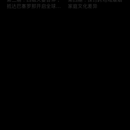
抵达巴塞罗那开启全球寻
家庭文化差异
妻，通过旅行中的点滴相处，深度剖析当代婚姻关系，为
爱之旅
观众提供了一面审视自我情感的镜子。
评论
本季明星嘉宾阵容与绝美旅行地揭秘
2025季的嘉宾阵容空前豪华，涵盖了新婚燕尔的甜蜜夫
妻、七年之痒的磨合期夫妇以及相伴多年的老夫老妻。他
您还没有登录，请先登录
们在节目中卸下明星光环，真实展现了婚姻生活中的甜
第五期：沉浸式体验西班
第六期：妻旅版“爱乐之
登录
蜜、摩擦、理解与包容。本季的旅行路线更是美不胜收，
牙加泰罗尼亚赛道
城”即刻上演
从
国内的隐世秘境
到
海外的浪漫海岛
，每一站都是绝佳的
旅游种草指南。观众不仅能磕到CP的糖，还能领略世界各
最新评论
最热
/
最新
地的风土人情。
深度探讨：一本行走的“婚姻教科书”
快来抢沙发～
《妻子的浪漫旅行》不仅仅是一档旅游综艺，更是一部充
第七期：食在嘴里聊进心
第八期：分开旅行，他们
满智慧的
婚姻教科书
。本季节目深入探讨了诸多社会热点
里那些甜蜜的琐事
站在emoji的山峰上大喊
话题：
“我爱你”