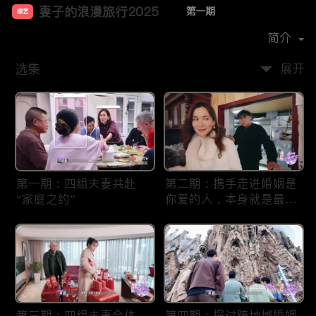
妻子的浪漫旅行2025
第一期
综艺
主演：
卢靖姗
韩庚
胡静
戚薇
李承铉
简介
妻子的浪漫旅行2025
选集
展开
一档创新型家庭关系成长类真人秀。节目由四组嘉宾前往
西班牙、意大利、法国等地研学各国婚恋文化，体验当地
家庭习俗与风土人情。
< h2 > 妻子的浪漫旅行2025高清在线看 - 明星夫妻治愈系
第一期：四组夫妻共赴
第二期：携手走进婚姻是
情感综艺
“家庭之约”
你爱的人，本身就是最好
的“礼物”
爱情保鲜的秘籍是什么？婚姻生活如何平衡柴米油盐与诗
和远方？
《妻子的浪漫旅行2025》
全新一季温情回归，
iTalkBB TV北美免费高清首播。作为一档现象级的情感观
察类综艺，本季节目继续采用“丈夫棚内观察+妻子户外旅
行”的经典模式，邀请了四组处于不同婚姻阶段的明星夫
第三期：四组夫妻合体，
第四期：探讨跨地域婚姻