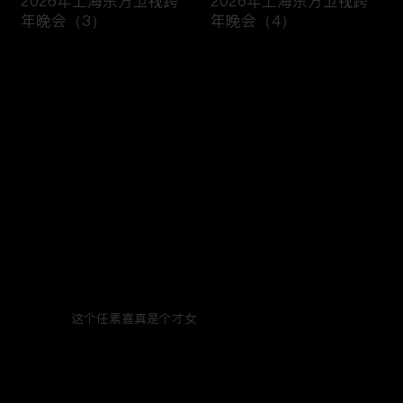
2026年上海东方卫视跨
2026年上海东方卫视跨
年晚会（3）
年晚会（4）
评论
(1)
您还没有登录，请先登录
登录
最新评论
(1)
最热
/
最新
Tigerman
这个任素喜真是个才女
2026年2月17日
回复