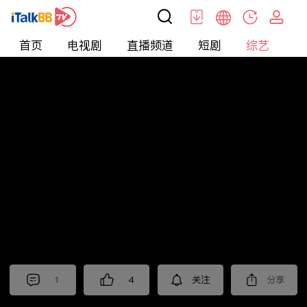
首页
电视剧
直播频道
短剧
综艺
电
综艺
>
晚会
>
2026年上海东方卫视跨年晚会
1
4
关注
分享