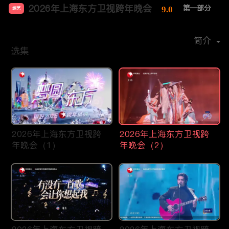
2026年上海东方卫视跨年晚会
第一部分
9.0
综艺
主演：
任素汐
肖战
邓萃雯
黄渤
靳东
李克勤
简介
选集
2026年上海东方卫视跨
2026年上海东方卫视跨
年晚会（1）
年晚会（2）