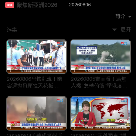
聚焦新亞洲2026
20260806
新闻
首播时间：
2025-12
简介
选集
展开
20260806恐怖亂流！乘
20260805畫面曝！烏無
客遭拋飛頭撞天花板 印
人機“急轉俯衝”墜俄度假
航客機12傷
海灘 釀7死40傷
20260804美華盛頓州斯
20260801“天外飛車”攔