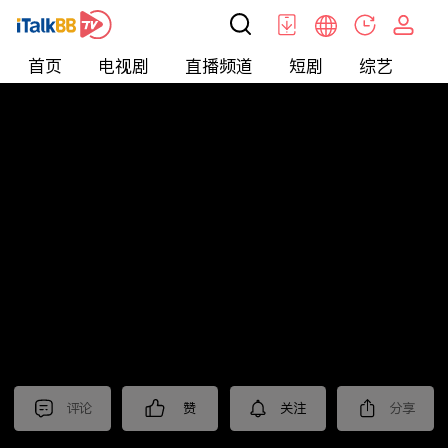
首页
电视剧
直播频道
短剧
综艺
电
北美
>
新闻
>
聚焦新亞洲2026
评论
赞
关注
分享