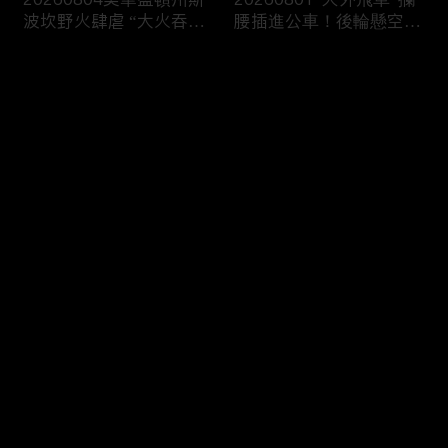
波坎野火肆虐 “大火吞噬
腰插進公車！後輪懸空離
房屋”太駭人
奇畫面瘋傳
评论
您还没有登录，请先登录
20260730法國西班牙野
20260729最意外敵人現
登录
火出現轉機 嚴防高溫再
身！“他”下令攻擊伊朗商
臨
船“串聯2大戰場”
最新评论
最热
/
最新
快来抢沙发～
20260728巴西地鐵爆炸
20260725泰驚悚恐攻！
狂燒！車廂乘客尖叫驚逃
10槍手掃射“90秒血洗檢
濃煙籠罩如末日
查站”5死6傷