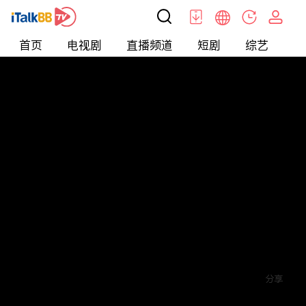
首页
电视剧
直播频道
短剧
综艺
电
短剧
>
逆袭
>
神医赘婿
评论
2
关注
分享