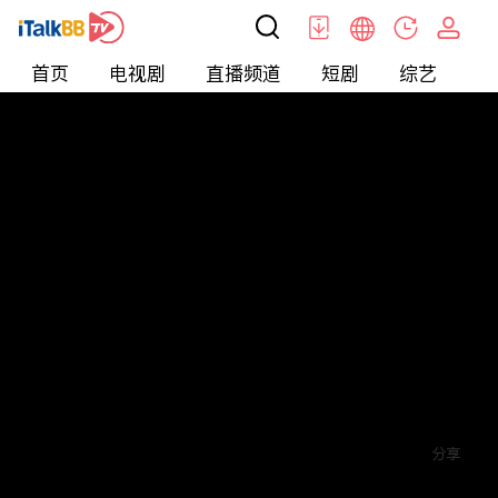
首页
电视剧
直播频道
短剧
综艺
电
短剧
>
霸总
>
少夫人的翻身仗
评论
赞
关注
分享