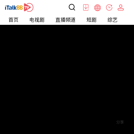
首页
电视剧
直播频道
短剧
综艺
电
短剧
>
逆袭
>
离婚后，我成为顶级神豪
评论
赞
关注
分享