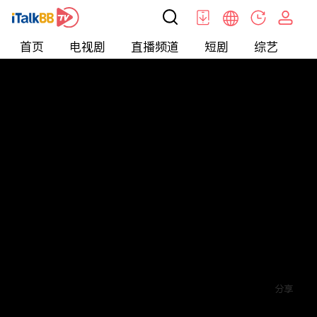
首页
电视剧
直播频道
短剧
综艺
电
短剧
>
爱情
>
夫人又在外面野了
评论
赞
关注
分享