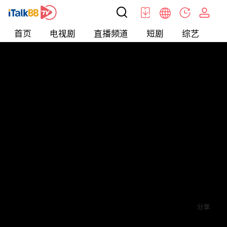
首页
电视剧
直播频道
短剧
综艺
电
短剧
>
霸总
>
拐个总裁回家
评论
5
关注
分享