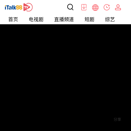
首页
电视剧
直播频道
短剧
综艺
电
短剧
>
霸总
>
我的闪婚老公是豪门
评论
2
关注
分享