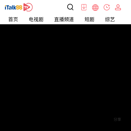
首页
电视剧
直播频道
短剧
综艺
电
短剧
>
爱情
>
禁欲保镖
评论
2
关注
分享