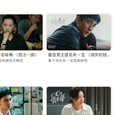
9.5
8.5
2023
名咏梅·《孤注一掷》
最佳男主提名朱一龙·《消失的她》
国抓捕电诈集团
妻子消失朱一龙报案被拒