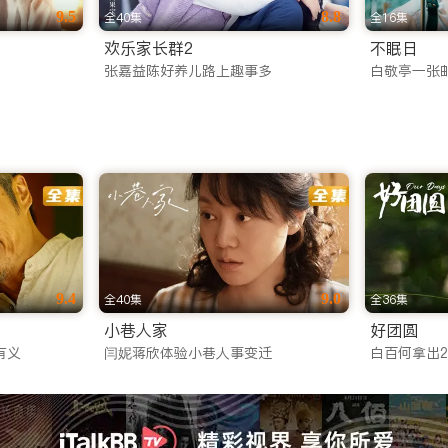
9.5
8.8
全40集
全16集
欢乐家长群2
不眠日
张嘉益陈好养儿路上趣事多
白敬亭一张
9.4
9.0
全40集
全36集
小巷人家
好团圆
有义
闫妮蒋欣体验小巷人事变迁
白百何拿出