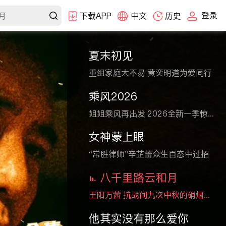
登录
下载APP
中文
历史
夏末初见
重组家庭大不易 黄奕明道为爱同行
乘风2026
姐姐乘风再出发 2026全新一季惊艳舞台
女神蒙上眼
“常胜律师”辛芷蕾众生百态中过招
八千里路云和月
王阳万茜 抗战间九次中秋的硝烟与炊烟
他其实没有那么爱你