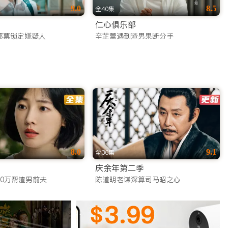
9.0
8.5
全40集
仁心俱乐部
邮票锁定嫌疑人
辛芷蕾遇到渣男果断分手
8.0
9.1
全36集
庆余年第二季
20万帮渣男前夫
陈道明老谋深算司马昭之心