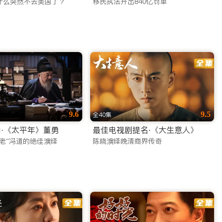
什么突然不去美国了？
移民执法开出840亿罚单
连接全球华人的温情。让我们成为您海外生活中不可或缺的娱乐伙伴，
9.6
9.5
全40集
·《太平年》董勇
最佳电视剧提名·《大生意人》
老”冯道的绝佳演绎
陈晓演绎晚清商界传奇