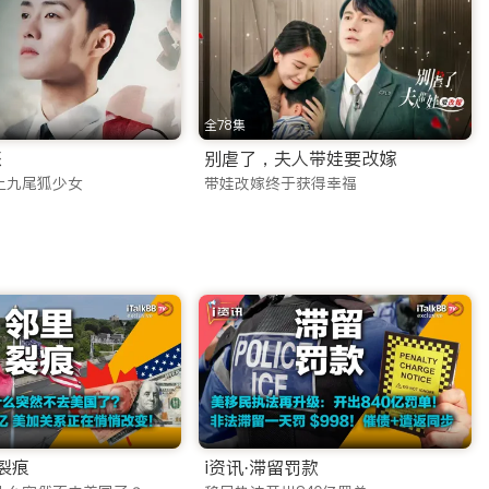
的文艺片和动作片，您都能在这里找到。我们提供高清画质，确保每
全78集
您紧跟国内流行话题。同时，专门为海外华裔儿童打造的少儿动
惑
别虐了，夫人带娃要改嫁
上九尾狐少女
带娃改嫁终于获得幸福
要性，因此投入巨资优化传输线路。
亲友共同倒数，共度佳节。
TV 承诺：
加裂痕
i资讯·滞留罚款
队针对海外网络环境进行了深度CDN加速，无论您是在北美、