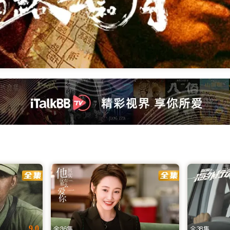
看 | iTalkBB TV
网站。提供2025最新大陆电视剧、电影、综艺及央视卫视直播。高
选，连接您与家乡的视听桥梁
乡的文化脉搏。作为专为北美及全球用户量身打造的海外华人影视网
版资源、高清流畅播放体验的海外看剧网址。无论您身处何地，
9.0
全36集
全38集