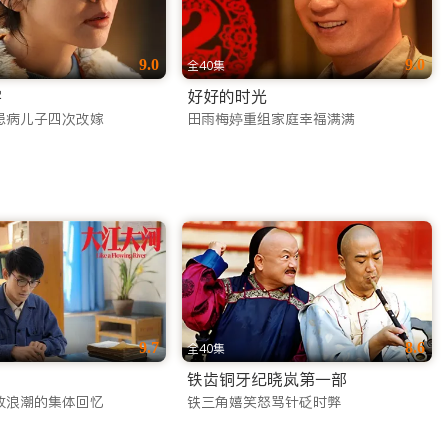
9.0
9.0
全40集
字
好好的时光
患病儿子四次改嫁
田雨梅婷重组家庭幸福满满
9.7
8.6
全40集
铁齿铜牙纪晓岚第一部
放浪潮的集体回忆
铁三角嬉笑怒骂针砭时弊