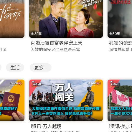
。无论是春节档的合家欢喜剧、国庆档的主旋律大片，还是口碑爆棚
全32集
全80集
节目。热门的真人秀、音乐竞演、脱口秀等节目零时差上线，让
闪婚后被首富老伴宠上天
狐狸的诱
阴谋
闪婚的保安老伴竟然是首富
深情总裁爱
华文化。
生活
更多...
其稳定的海外网络电视直播服务。我们深知直播信号对海外用户的重
道，以及湖南卫视、浙江卫视、东方卫视等一线地方卫视。
的跨年演唱会、中秋晚会，您都可以通过华人直播功能，与国内
一条国内重磅资讯，紧跟时代脉搏。
？
告打扰的海外华人视频网站是一条艰难但正确的路。iTalkBB 
i资讯·万人越境
i资讯·美
会因版权投诉而中断，更是对影视创作者的尊重。我们的技术团