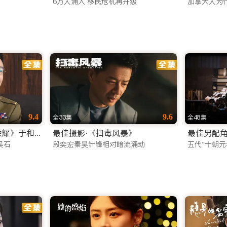
6万人涌入 移民危机再升级
加拿大人为
kBB TV 官网或下载 App。这里不仅有看不完的好剧，更有
9.4
9.6
全33集
全48集
最佳男主角·《沉默的荣耀》于和伟
最佳摄影·《扫毒风暴》
最佳男配角
吴石
段奕宏秦昊针锋相对暗流涌动
五代“十朝元