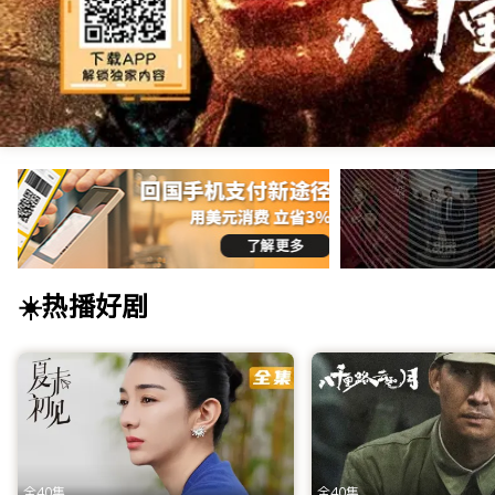
第三批文章
< h1 > 海外华人首选影视网站_免费高清电视剧 / 电影 / 央视直播在线
☀️热播好剧
ITalkBB TV是专为海外华人打造的免费影视App及视频
App，畅享线上看剧乐趣！
ITalkBB TV：海外华人影视网站的首
身在异国他乡，最让海外游子牵挂的往往是那一口熟悉的乡音和家
权限制、视频卡顿和资源匮乏等痛点，为您提供一个拥有海量正
中得到慰藉。
全40集
全40集