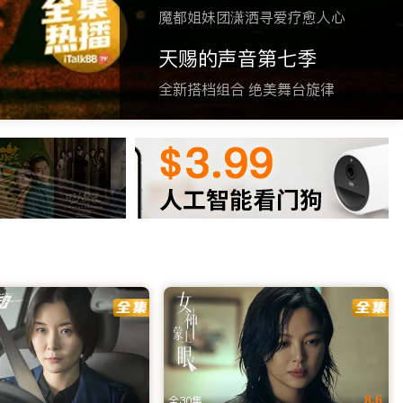
魔都姐妹团潇洒寻爱疗愈人心
天赐的声音第七季
全新搭档组合 绝美舞台旋律
清画质无卡顿，实时同步国内追剧。无需翻墙，立即访问网址或下载
站，iTalkBB TV 深知您的需求。我们致力于解决海外版
只需轻轻一点，即可开启您的海外华人追剧之旅，让乡愁在光影
8.6
全30集