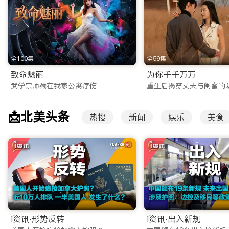
2. 高清院线电影点播
无需前往电影院，iTalkBB TV 为您同步国内院线大片
一帧画面都清晰细腻，是您周末休闲的线上看剧网站推荐首选。
3. 爆款综艺与少儿动画
全100集
全59集
除了影视剧，我们还引进了国内各大卫视和视频平台的S级综艺
致命魅丽
为你千千万万
武学宗师藏在我家公寓疗伤
重生后揭穿丈夫与闺蜜的
画板块，精选优质国漫，寓教于乐，帮助孩子学习中文，传承中
零时差连接：高清稳定的华人直播服务
📩北美头条
热搜
新闻
娱乐
美食
除了点播内容，iTalkBB TV 的另一大核心特色是提供极
央视/卫视全覆盖：支持CCTV-1、CCTV-4等央视核心频
大型晚会同步：无论是备受瞩目的春节联欢晚会，还是各大卫视
实时新闻资讯：早间新闻、新闻联播实时传送，让您不错过任何
为什幺iTalkBB TV是您值得信赖的海外华人视频网站
在盗版横行、广告满天飞的互联网环境中，坚持做正版、高清、无广
i资讯·形势反转
i资讯·出入新规
我们所有的内容均获得正版授权，这不仅保障了您的观看体验不