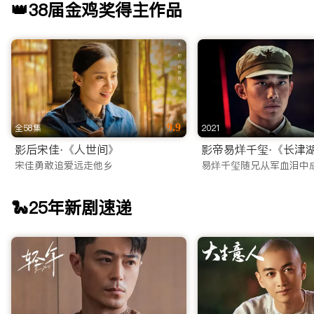
👑38届金鸡奖得主作品
9.9
全58集
2021
影后宋佳·《人世间》
影帝易烊千玺·《长津
宋佳勇敢追爱远走他乡
易烊千玺随兄从军血泪中
🐍25年新剧速递