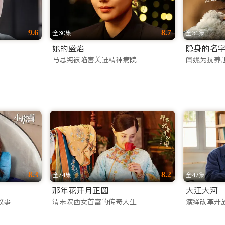
9.6
8.7
全30集
全31集
她的盛焰
隐身的名
马思纯被陷害关进精神病院
闫妮为抚养
8.3
8.2
全74集
全47集
那年花开月正圆
大江大河
故事
清末陕西女首富的传奇人生
演绎改革开