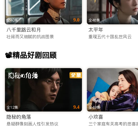
9.0
全40集
全48集
八千里路云和月
太平年
壮阔而又细腻的抗战图景
重现五代十国乱世风云
📽️精品好剧回顾
9.4
全12集
全49集
隐秘的角落
小欢喜
悬疑群像刻画人性引发热议
三个家庭有关高考的悲喜