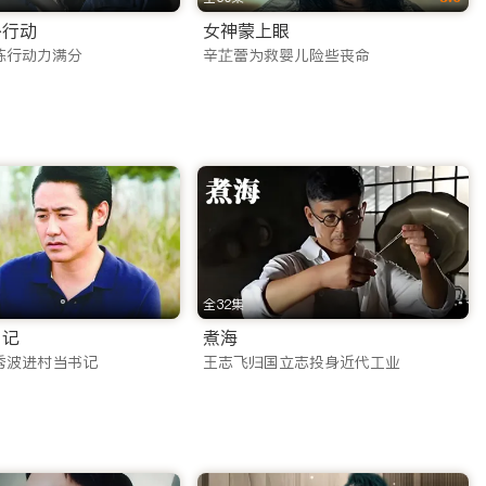
外行动
女神蒙上眼
普通的线上看剧app，更是您口袋里的移动娱乐中心。
练行动力满分
辛芷蕾为救婴儿险些丧命
pp带来的精彩内容。
了多元化的内容矩阵，涵盖了搜索热度极高的各类题材：
全32集
乡记
煮海
秀波进村当书记
王志飞归国立志投身近代工业
恋，满足您对东方美学的所有幻想。
的强烈共鸣。