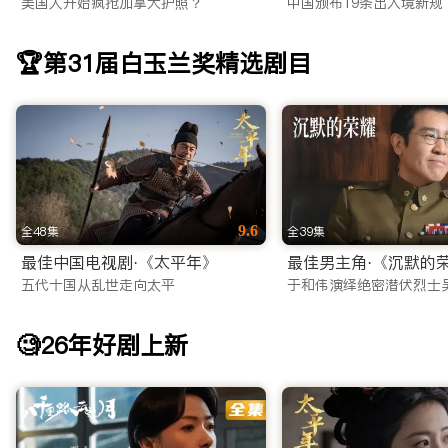
美国人开始疯抢加拿大护照？
中国颁布19条出入境新规
澳洲还是欧洲，都能享受到秒开不卡顿的极致体验。
还在苦苦寻找靠谱的海外看剧平台？不要犹豫，立即访问 iTal
🏆第31届白玉兰奖精选剧目
随时随地，想看就看！
9.6
全48集
全39集
最佳中国电视剧·《太平年》
五代十国从乱世走向太平
于和伟演绎绝密潜伏烈士
🧐26年好剧上新