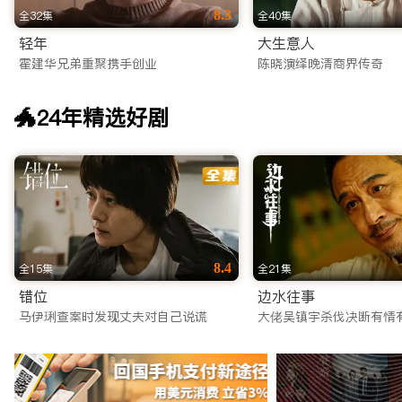
8.3
全32集
全40集
轻年
大生意人
霍建华兄弟重聚携手创业
陈晓演绎晚清商界传奇
🐲24年精选好剧
8.4
全15集
全21集
错位
边水往事
马伊琍查案时发现丈夫对自己说谎
大佬吴镇宇杀伐决断有情