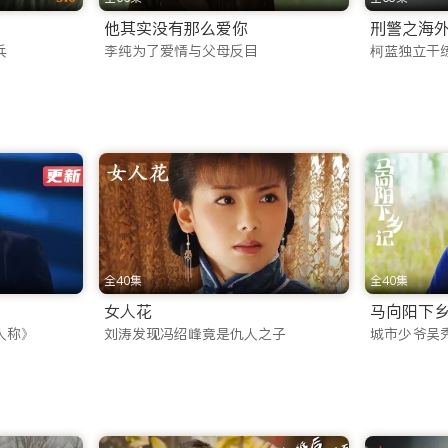
他其实没有那么爱你
刑警之海
推出了功能强大的 iTalkBB TV App。这不仅仅是一款
兵
李纯为了爱情与父母反目
柯蓝独立干
下核心优势：
同步，随时随地续播。
功能，让您在通勤、飞行或无网络环境下也能畅享海外华人影视a
共享大屏观影乐趣。
日实时更新。为了满足不同年龄层和兴趣爱好的观众，我们精心构建
全40集
全40集
女人花
马向阳下
，这里都有：
人称》
刘涛发现冯绍峰竟是仇人之子
城市少爷吴
之高的权谋博弈，到江湖之远的快意恩仇，再到唯美虐心的仙侠绝
、甜蜜恋爱等题材，深度剖析当代人的情感世界，引发海外华人
案剧和紧张刺激的谍战剧，让您欲罢不能。