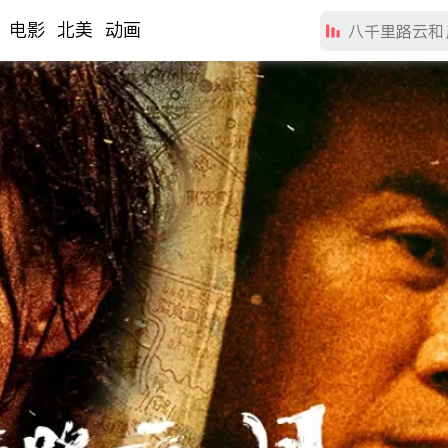
电影
北美
动画