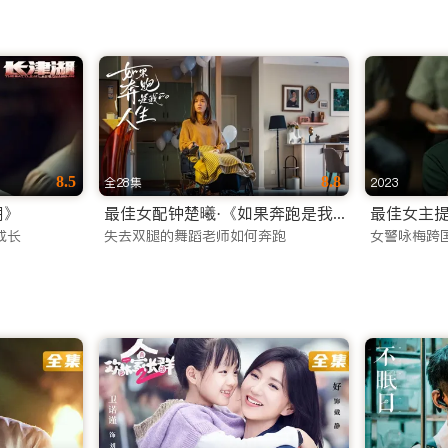
8.5
8.8
全28集
2023
湖》
最佳女配钟楚曦·《如果奔跑是我的人生》
最佳女主提
成长
失去双腿的舞蹈老师如何奔跑
女警咏梅跨