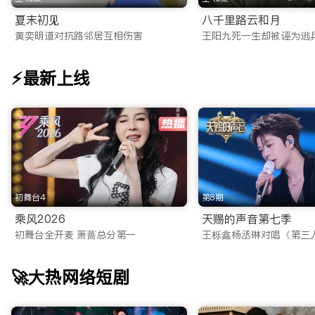
一站式满足：从iTalkBB TV App到网页端的无缝体验
夏末初见
八千里路云和月
为了适应现代快节奏的生活方式，我们不仅优化了网页端体验，更重磅
黄奕明道对抗路邻居互相伤害
王阳九死一生却被诬为逃
相比市面上其他不稳定的海外看剧app，我们的应用程序拥有以
⚡最新上线
多端同步：无论是在电脑、平板还是手机上，您的观看记录实时
离线缓存：作为一款贴心的免费电视剧app，我们支持视频下载
投屏功能：一键投屏至电视，瞬间将客厅变身家庭影院，与家人
海量片库：2025最新电视剧在线网站流量密码
ITalkBB TV 汇聚了全网最全的海外华人影视资源，且每
初舞台4
第8期
1. 热门大陆电视剧矩阵
乘风2026
天赐的声音第七季
我们是您寻找电视剧在线网站的最佳归宿。无论您偏好哪种类型
初舞台全开麦 萧蔷总分第一
王栎鑫杨丞琳对唱《第三
古装权谋与仙侠：收录了2025年最新的古装大制作。从庙堂
🚀大热网络短剧
都市情感与职场：聚焦现代都市生活，涵盖职场逆袭、家庭伦理
悬疑刑侦与谍战：专为喜爱烧脑剧情的观众准备，高能反转的探