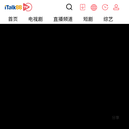
首页
电视剧
直播频道
短剧
综艺
电
短剧
>
穿越
>
贵妃娘娘当网红
评论
6
关注
分享