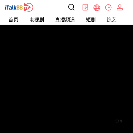
首页
电视剧
直播频道
短剧
综艺
电
短剧
>
玄幻
>
我有一支神笔
评论
赞
关注
分享