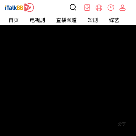
首页
电视剧
直播频道
短剧
综艺
电
短剧
>
穿越
>
超级任务之大反派
评论
赞
关注
分享