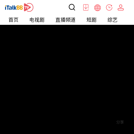
首页
电视剧
直播频道
短剧
综艺
电
短剧
>
玄幻
>
恶凰岭
评论
赞
关注
分享