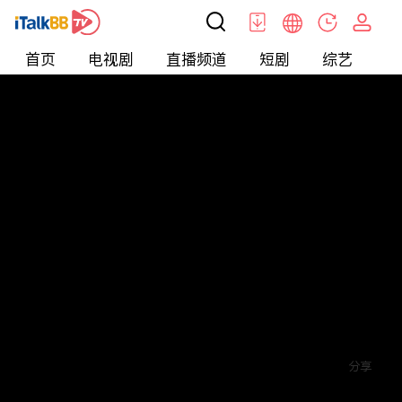
首页
电视剧
直播频道
短剧
综艺
电
短剧
>
玄幻
>
换脸神婿
评论
赞
关注
分享