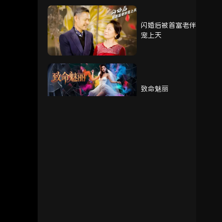
闪婚后被首富老伴
宠上天
致命魅丽
我的奶奶被调包了
重生赘婿