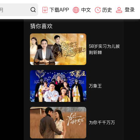
登录
下载APP
中文
历史
猜你喜欢
选集
1-30
31-60
61-90
91-100
58岁实习为儿披
荆斩棘
91
92
93
94
95
96
万象王
97
98
99
100
为你千千万万