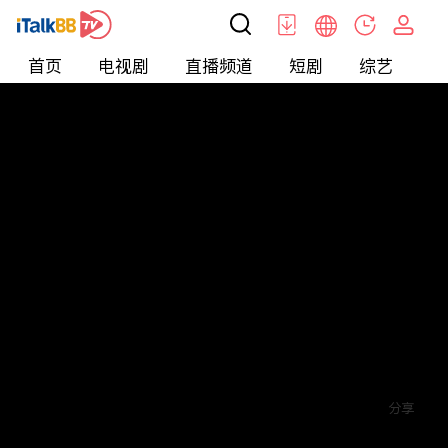
首页
电视剧
直播频道
短剧
综艺
电
短剧
>
爱情
>
妃你不可
评论
赞
关注
分享