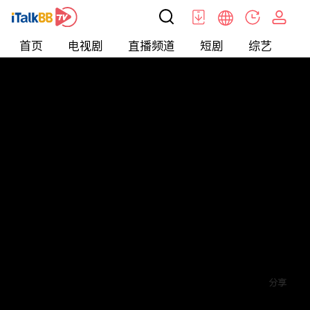
首页
电视剧
直播频道
短剧
综艺
电
短剧
>
玄幻
>
物价贬值一亿倍
评论
赞
关注
分享