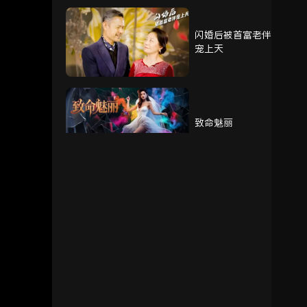
闪婚后被首富老伴
46
47
48
宠上天
49
50
51
致命魅丽
52
53
54
55
56
57
我的奶奶被调包了
58
59
60
重生赘婿