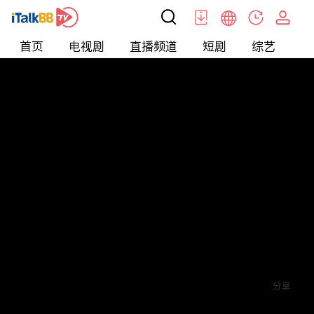
首页
电视剧
直播频道
短剧
综艺
电
短剧
>
玄幻
>
圣王神婿
评论
赞
关注
分享