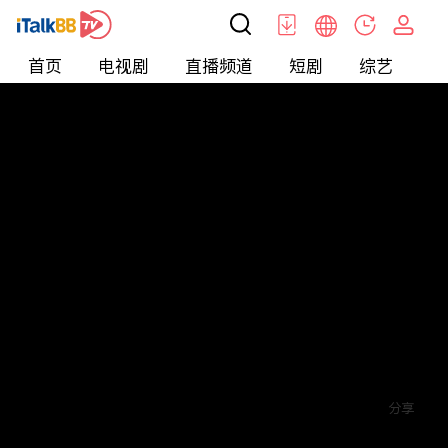
首页
电视剧
直播频道
短剧
综艺
电
短剧
>
霸总
>
相亲后，老板非要跟我结婚
评论
赞
关注
分享