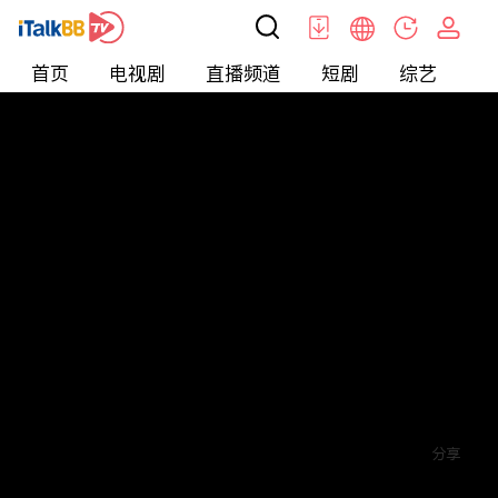
首页
电视剧
直播频道
短剧
综艺
电
短剧
>
玄幻
>
神探李元清
评论
赞
关注
分享