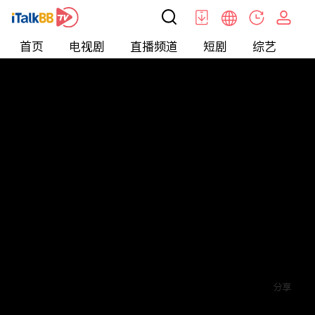
首页
电视剧
直播频道
短剧
综艺
电
短剧
>
逆袭
>
小丫鬟升职记
评论
赞
关注
分享