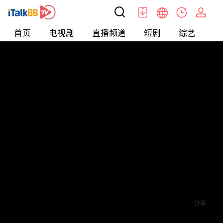
首页
电视剧
直播频道
短剧
综艺
电
短剧
>
其他
>
老公，我掉进了闺蜜的陷阱
评论
赞
关注
分享