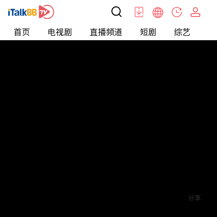
首页
电视剧
直播频道
短剧
综艺
电
短剧
>
玄幻
>
盖世无双
评论
赞
关注
分享