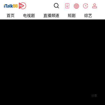
首页
电视剧
直播频道
短剧
综艺
电
短剧
>
爱情
>
宁总，你的小妖精马甲掉了
评论
赞
关注
分享